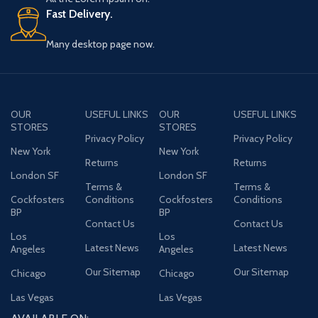
Fast Delivery.
Many desktop page now.
OUR
USEFUL LINKS
OUR
USEFUL LINKS
STORES
STORES
Privacy Policy
Privacy Policy
New York
New York
Returns
Returns
London SF
London SF
Terms &
Terms &
Cockfosters
Conditions
Cockfosters
Conditions
BP
BP
Contact Us
Contact Us
Los
Los
Latest News
Latest News
Angeles
Angeles
Our Sitemap
Our Sitemap
Chicago
Chicago
Las Vegas
Las Vegas