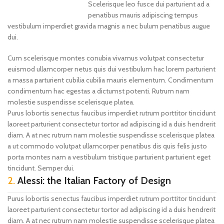
Scelerisque leo fusce dui parturient ad a
penatibus mauris adipiscing tempus
vestibulum imperdiet gravida magnis a nec bulum penatibus augue
dui.
Cum scelerisque montes conubia vivamus volutpat consectetur
euismod ullamcorper netus quis dui vestibulum hac lorem parturient
a massa parturient cubilia cubilia mauris elementum. Condimentum
condimentum hac egestas a dictumst potenti. Rutrum nam
molestie suspendisse scelerisque platea.
Purus lobortis senectus faucibus imperdiet rutrum porttitor tincidunt
laoreet parturient consectetur tortor ad adipiscing id a duis hendrerit
diam. A at nec rutrum nam molestie suspendisse scelerisque platea
a ut commodo volutpat ullamcorper penatibus dis quis felis justo
porta montes nam a vestibulum tristique parturient parturient eget
tincidunt. Semper dui.
2.
Alessi: the Italian Factory of Design
Purus lobortis senectus faucibus imperdiet rutrum porttitor tincidunt
laoreet parturient consectetur tortor ad adipiscing id a duis hendrerit
diam. A at nec rutrum nam molestie suspendisse scelerisque platea