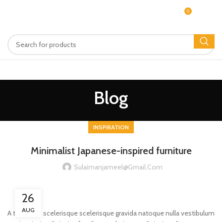
0
MENU
$
0.00
Blog
INSPIRATION
Minimalist Japanese-inspired furniture
Sulaimanjameel@gmail.com
26
AUG
A taciti cras scelerisque scelerisque gravida natoque nulla vestibulum