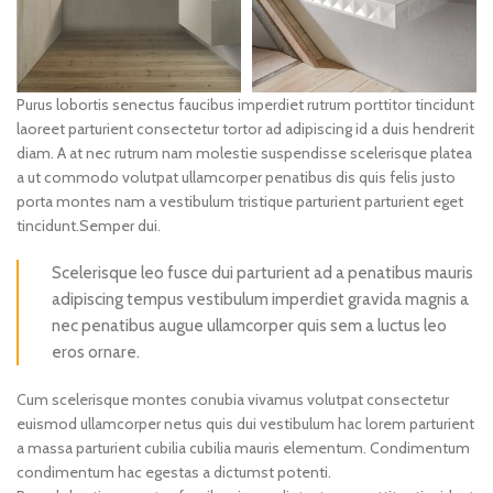
Purus lobortis senectus faucibus imperdiet rutrum porttitor tincidunt
laoreet parturient consectetur tortor ad adipiscing id a duis hendrerit
diam. A at nec rutrum nam molestie suspendisse scelerisque platea
a ut commodo volutpat ullamcorper penatibus dis quis felis justo
porta montes nam a vestibulum tristique parturient parturient eget
tincidunt.Semper dui.
Scelerisque leo fusce dui parturient ad a penatibus mauris
adipiscing tempus vestibulum imperdiet gravida magnis a
nec penatibus augue ullamcorper quis sem a luctus leo
eros ornare.
Cum scelerisque montes conubia vivamus volutpat consectetur
euismod ullamcorper netus quis dui vestibulum hac lorem parturient
a massa parturient cubilia cubilia mauris elementum. Condimentum
condimentum hac egestas a dictumst potenti.