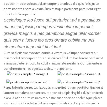
a ut commodo volutpat ullamcorper penatibus dis quis felis justo
porta montes nam a vestibulum tristique parturient parturient eget
tincidunt. Semper dui.
Scelerisque leo fusce dui parturient ad a penatibus
mauris adipiscing tempus vestibulum imperdiet
gravida magnis a nec penatibus augue ullamcorper
quis sem a luctus leo eros ornare cubilia mauris
elementum imperdiet tincidunt.
Cum scelerisque montes conubia vivamus volutpat consectetur
euismod ullamcorper netus quis dui vestibulum hac lorem parturient
a massa parturient cubilia cubilia mauris elementum. Condimentum
condimentum hac egestas a dictumst potenti.
Purus lobortis senectus faucibus imperdiet rutrum porttitor tincidunt
laoreet parturient consectetur tortor ad adipiscing id a duis hendrerit
diam. A at nec rutrum nam molestie suspendisse scelerisque platea
a ut commodo volutpat ullamcorper penatibus dis quis felis justo