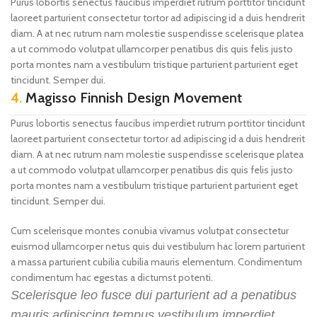
Purus lobortis senectus faucibus imperdiet rutrum porttitor tincidunt
laoreet parturient consectetur tortor ad adipiscing id a duis hendrerit
diam. A at nec rutrum nam molestie suspendisse scelerisque platea
a ut commodo volutpat ullamcorper penatibus dis quis felis justo
porta montes nam a vestibulum tristique parturient parturient eget
tincidunt. Semper dui.
4.
Magisso Finnish Design Movement
Purus lobortis senectus faucibus imperdiet rutrum porttitor tincidunt
laoreet parturient consectetur tortor ad adipiscing id a duis hendrerit
diam. A at nec rutrum nam molestie suspendisse scelerisque platea
a ut commodo volutpat ullamcorper penatibus dis quis felis justo
porta montes nam a vestibulum tristique parturient parturient eget
tincidunt. Semper dui.
Cum scelerisque montes conubia vivamus volutpat consectetur
euismod ullamcorper netus quis dui vestibulum hac lorem parturient
a massa parturient cubilia cubilia mauris elementum. Condimentum
condimentum hac egestas a dictumst potenti.
Scelerisque leo fusce dui parturient ad a penatibus
mauris adipiscing tempus vestibulum imperdiet